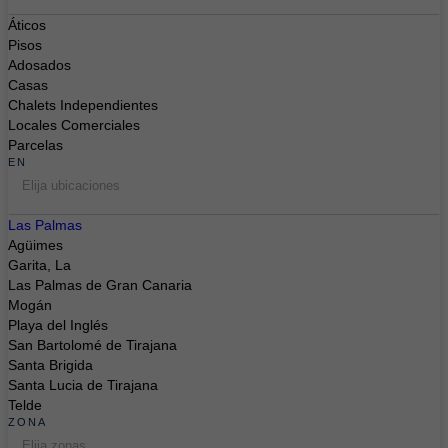
Áticos
Pisos
Adosados
Casas
Chalets Independientes
Locales Comerciales
Parcelas
EN
Elija ubicaciones
Las Palmas
Agüimes
Garita, La
Las Palmas de Gran Canaria
Mogán
Playa del Inglés
San Bartolomé de Tirajana
Santa Brigida
Santa Lucia de Tirajana
Telde
ZONA
Elija zonas