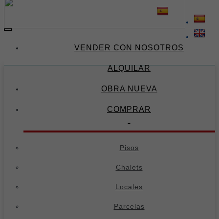
(34) 674 671 378
(34) 695 973 654
-
Toggle
navigation
VENDER CON NOSOTROS
ALQUILAR
OBRA NUEVA
COMPRAR
Pisos
Chalets
Locales
Parcelas