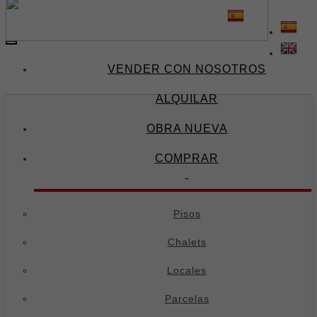
(34) 674 671 378
(34) 695 973 654
-
Toggle
navigation
VENDER CON NOSOTROS
ALQUILAR
OBRA NUEVA
COMPRAR
Pisos
Chalets
Locales
Parcelas