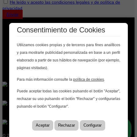
He leído y acepto las condiciones legales y de política de
privacidad
Enviar
Consentimiento de Cookies
VENDER CON NOSOTROS
ALQUILAR
OBRA NUEVA
Utilizamos cookies propias y de terceros para fines analíticos
COMPRAR
y para mostrarle publicidad personalizada en base a un perfil
QUIÉNES SOMOS
elaborado a partir de sus hábitos de navegación (por ejemplo,
BLOG
páginas visitadas).
CONTACTO
Para más información consulte la
política de cookies
.
Puede aceptar todas las cookies pulsando el botón "Aceptar",
rechazar su uso pulsando el botón "Rechazar" y configurarlas
pulsando el botón "Configurar".
Aceptar
Rechazar
Configurar
© 2026 Inmobiliaria Camino |
Aviso legal
|
Protección de datos
|