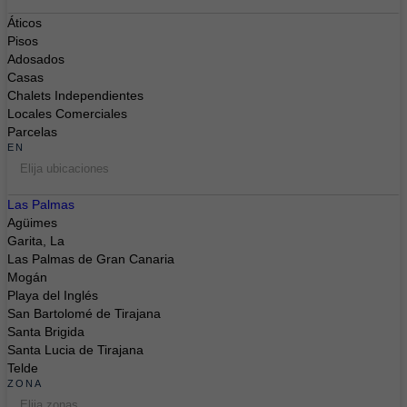
Áticos
Pisos
Adosados
Casas
Chalets Independientes
Locales Comerciales
Parcelas
EN
Elija ubicaciones
Las Palmas
Agüimes
Garita, La
Las Palmas de Gran Canaria
Mogán
Playa del Inglés
San Bartolomé de Tirajana
Santa Brigida
Santa Lucia de Tirajana
Telde
ZONA
Elija zonas